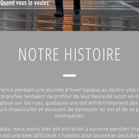
Quand vous le voulez.
NOTRE HISTOIRE
encé pendant une journée d’hiver typique au centre-ville 
 branchés tentaient de profiter de leur heure de lunch en to
 gadoue sur les rues, quelques uns ont enfilé tristement des
urs chaussures en essayant de demeurer au sec et de se p
intempéries.
lais, nous avons bien été entraînés à survivre pendant ch
n est une bien difficile et s’habiller pour le contrer peut êt