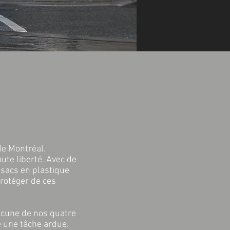
de Montréal.
ute liberté. Avec de
 sacs en plastique
rotéger de ces
acune de nos quatre
re une tâche ardue.