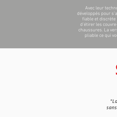
Avec leur techn
développés pour s’a
fiable et discrèt
d’étirer les couvr
chaussures. La vers
pliable ce qui v
"L
sans