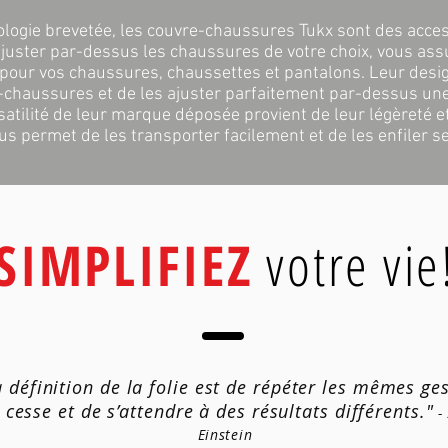
ologie brevetée, les couvre-chaussures Tukx sont des acces
juster par-dessus les chaussures de votre choix, vous ass
e pour vos chaussures, chaussettes et pantalons. Leur desi
e-chaussures et de les ajuster parfaitement par-dessus un
atilité de leur marque déposée provient de leur légèreté e
ous permet de les transporter facilement et de les enfiler s
SIMPLIFIEZ
votre vie
a définition de la folie est de répéter les mêmes ge
 cesse et de s’attendre à des résultats différents."
- 
Einstein