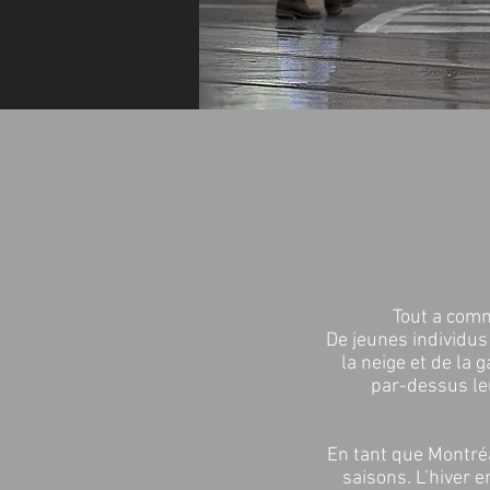
Tout a comm
De jeunes individus
la neige et de la
par-dessus le
En tant que Montréa
saisons. L’hiver e